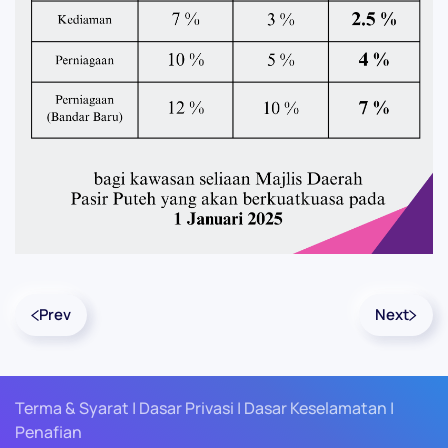
Prev
Next
Terma & Syarat | Dasar Privasi | Dasar Keselamatan |
Penafian