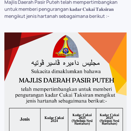
Majlis Daerah Pasir Puteh telah mempertimbangkan
untuk memberi pengurangan 𝐤𝐚𝐝𝐚𝐫 𝐂𝐮𝐤𝐚𝐢 𝐓𝐚𝐤𝐬𝐢𝐫𝐚𝐧
mengikut jenis hartanah sebagaimana berikut :-