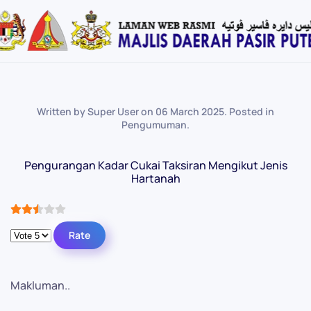
Skip
to
main
content
Written by Super User on
06 March 2025
. Posted in
Pengumuman
.
Pengurangan Kadar Cukai Taksiran Mengikut Jenis
Hartanah
User Rating:
2.5
/
5
Please Rate
Makluman..