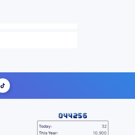
Today:
32
This Year:
10,900