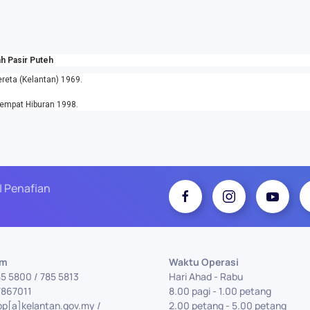
h Pasir Puteh
reta (Kelantan) 1969.
empat Hiburan 1998.
| Penafian
Am
Waktu Operasi
85 5800 / 785 5813
Hari Ahad - Rabu
7867011
8.00 pagi - 1.00 petang
pp[a]kelantan.gov.my /
2.00 petang - 5.00 petang