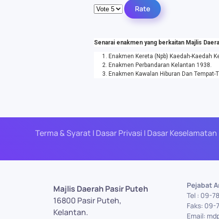
Please Rate
Senarai enakmen yang berkaitan Majlis Daera
Enakmen Kereta (Npb) Kaedah-Kaedah Ke
Enakmen Perbandaran Kelantan 1938.
Enakmen Kawalan Hiburan Dan Tempat-T
Terma & Syarat | Dasar Privasi | Dasar Keselamatan 
Pejabat 
Majlis Daerah Pasir Puteh
Tel : 09-7
16800 Pasir Puteh,
Faks: 09-
Kelantan.
Email: md