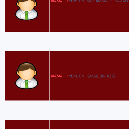
NAMA
:
YBrs. EN. MUHAMMAD GHAZALI 
NAMA
:
YBrs. EN. ISMAIL BIN AZIZ