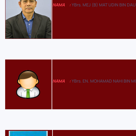
NAMA
:
YBrs. MEJ (B) MAT UDIN BIN DA
NAMA
:
YBrs. EN. MOHAMAD NAHI BIN