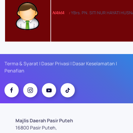
NAMA
:
YBrs. PN. SITI NUR HAYATI HUSN
Terma & Syarat | Dasar Privasi | Dasar Keselamatan |
Penafian
Majlis Daerah Pasir Puteh
16800 Pasir Puteh,