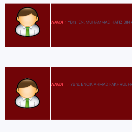
NAMA
:
YBrs. EN. MUHAMMAD HAFIZ BIN
NAMA
:
YBrs. ENCIK AHMAD FAKHRUL H