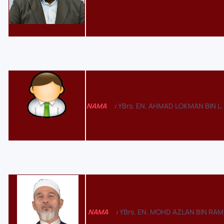
NAMA
:
YBrs. EN. AHMAD LOKMAN BIN L.
NAMA
:
YBrs. EN. MOHD AZLAN BIN RAM