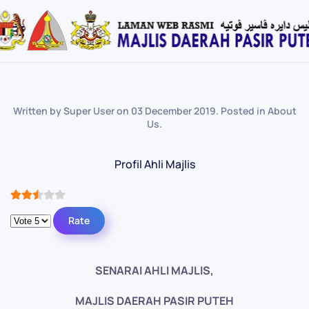
Skip
to
main
content
Written by Super User on
03 December 2019
. Posted in
About
Us
.
Profil Ahli Majlis
User Rating:
2.5
/
5
Please Rate
SENARAI AHLI MAJLIS,
MAJLIS DAERAH PASIR PUTEH