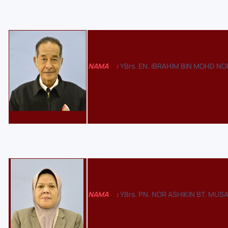
NAMA
:
YBrs. EN. IBRAHIM BIN MOHD NO
NAMA
:
YBrs. PN. NOR ASHIKIN BT. MUS