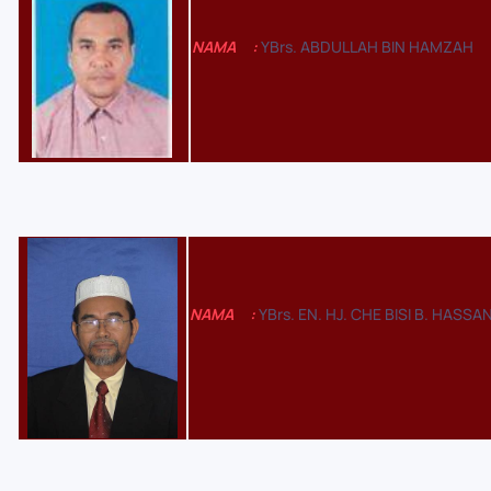
NAMA
:
YBrs. ABDULLAH BIN HAMZAH
NAMA
:
YBrs. EN. HJ. CHE BISI B. HASSA