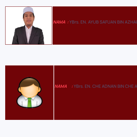
NAMA
:
YBrs. EN. AYUB SAFUAN BIN AZHA
NAMA
:
YBrs. EN. CHE ADNAN BIN CHE