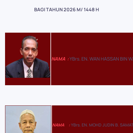
BAGI TAHUN 2026 M/ 1448 H
NAMA
:
YBrs. EN. WAN HASSAN BIN 
NAMA
:
YBrs. EN. MOHD JUDIN B. SAMA