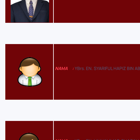
NAMA
:
YBrs. EN. SYARIFUL HAPIZ BIN A