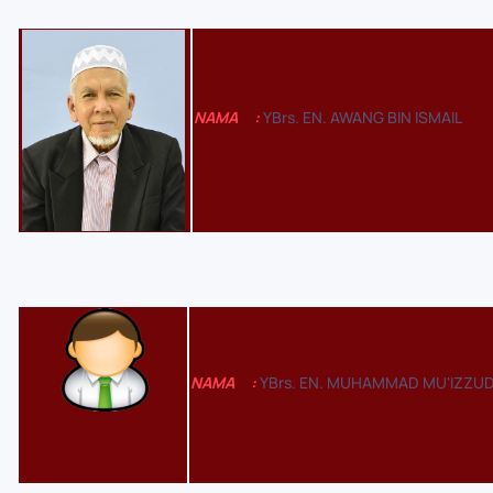
NAMA
:
YBrs. EN. AWANG BIN ISMAIL
NAMA
:
YBrs. EN. MUHAMMAD MU'IZZUD