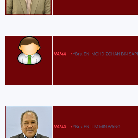
NAMA
:
YBrs. EN. MOHD ZOHAN BIN SAPI
NAMA
:
YBrs. EN. LIM MIN WANG