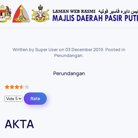
Skip
to
main
content
Written by Super User on
03 December 2019
. Posted in
Perundangan
.
Perundangan
User Rating:
3.5
/
5
Please Rate
AKTA