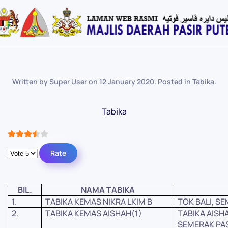
Skip
to
main
content
Written by Super User on
12 January 2020
. Posted in
Tabika
.
Tabika
User Rating:
3.5
/
5
Please Rate
BIL.
NAMA TABIKA
1.
TABIKA KEMAS NIKRA LKIM B
TOK BALI, S
2.
TABIKA KEMAS AISHAH(1)
TABIKA AISH
SEMERAK PA