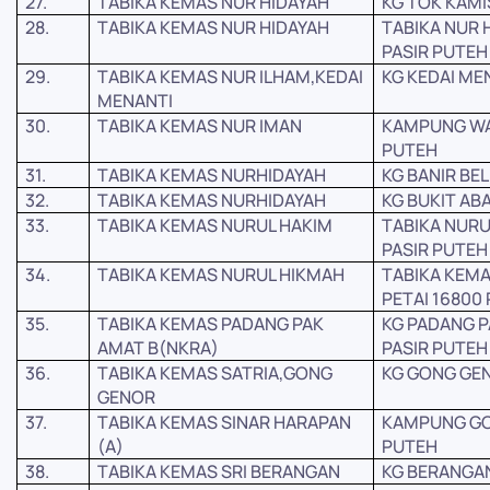
27.
TABIKA KEMAS NUR HIDAYAH
KG TOK KAMI
28.
TABIKA KEMAS NUR HIDAYAH
TABIKA NUR 
PASIR PUTEH
29.
TABIKA KEMAS NUR ILHAM,KEDAI
KG KEDAI ME
MENANTI
30.
TABIKA KEMAS NUR IMAN
KAMPUNG WAK
PUTEH
31.
TABIKA KEMAS NURHIDAYAH
KG BANIR BE
32.
TABIKA KEMAS NURHIDAYAH
KG BUKIT ABA
33.
TABIKA KEMAS NURUL HAKIM
TABIKA NURU
PASIR PUTEH
34.
TABIKA KEMAS NURUL HIKMAH
TABIKA KEMA
PETAI 16800
35.
TABIKA KEMAS PADANG PAK
KG PADANG P
AMAT B(NKRA)
PASIR PUTEH
36.
TABIKA KEMAS SATRIA,GONG
KG GONG GEN
GENOR
37.
TABIKA KEMAS SINAR HARAPAN
KAMPUNG GON
(A)
PUTEH
38.
TABIKA KEMAS SRI BERANGAN
KG BERANGAN