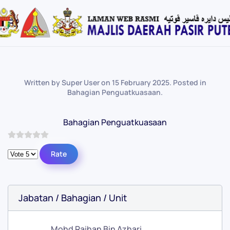
Skip
to
main
content
Written by Super User on
15 February 2025
. Posted in
Bahagian Penguatkuasaan
.
Bahagian Penguatkuasaan
Please Rate
Jabatan / Bahagian / Unit
Mohd Raihan Bin Azhari