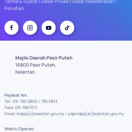
Terma & Syarat | Dasar Privasi | Dasar Keselamatan |
Penafian
Majlis Daerah Pasir Puteh
16800 Pasir Puteh,
Kelantan.
Pejabat Am
Tel : 09-785 5800 / 785 5813
Faks: 09-7867011
Email: mdpp[a]kelantan.gov.my / ydpmdpp[at]kelantan.gov.my
Waktu Operasi