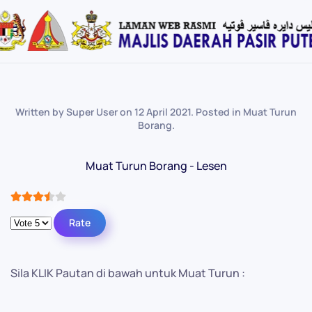
Skip
to
main
content
Written by Super User on
12 April 2021
. Posted in
Muat Turun
Borang
.
Muat Turun Borang - Lesen
User Rating:
3.5
/
5
Please Rate
Sila KLIK Pautan di bawah untuk Muat Turun :