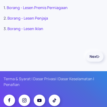
1.
Borang - Lesen Premis Perniagaan
2.
Borang - Lesen Penjaja
3.
Borang - Lesen Iklan
Next
Terma & Syarat | Dasar Privasi | Dasar Keselamatan |
Penafian