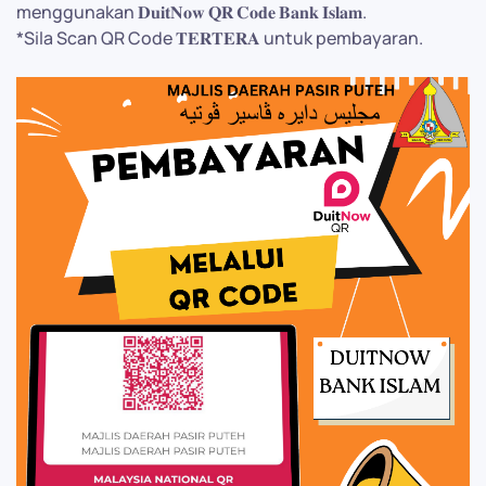
menggunakan 𝐃𝐮𝐢𝐭𝐍𝐨𝐰 𝐐𝐑 𝐂𝐨𝐝𝐞 𝐁𝐚𝐧𝐤 𝐈𝐬𝐥𝐚𝐦.
*Sila Scan QR Code 𝐓𝐄𝐑𝐓𝐄𝐑𝐀 untuk pembayaran.