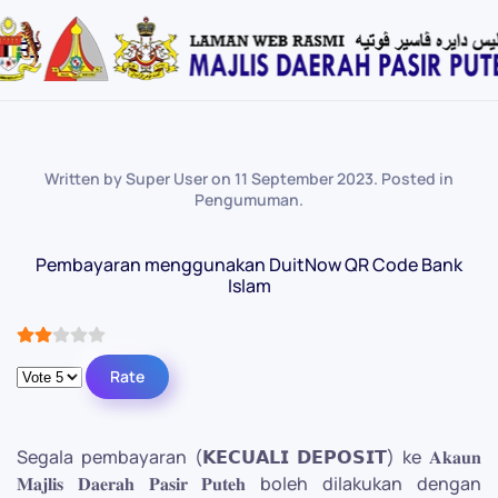
Skip
to
main
content
Written by Super User on
11 September 2023
. Posted in
Pengumuman
.
Pembayaran menggunakan DuitNow QR Code Bank
Islam
User Rating:
2
/
5
Please Rate
Segala pembayaran (𝗞𝗘𝗖𝗨𝗔𝗟𝗜 𝗗𝗘𝗣𝗢𝗦𝗜𝗧) ke 𝐀𝐤𝐚𝐮𝐧
𝐌𝐚𝐣𝐥𝐢𝐬 𝐃𝐚𝐞𝐫𝐚𝐡 𝐏𝐚𝐬𝐢𝐫 𝐏𝐮𝐭𝐞𝐡 boleh dilakukan dengan