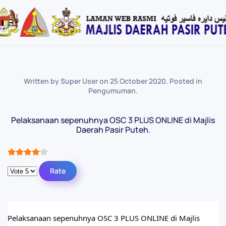
Skip
to
main
content
Written by Super User on
25 October 2020
. Posted in
Pengumuman
.
Pelaksanaan sepenuhnya OSC 3 PLUS ONLINE di Majlis
Daerah Pasir Puteh.
User Rating:
4
/
5
Please Rate
Pelaksanaan sepenuhnya OSC 3 PLUS ONLINE di Majlis 